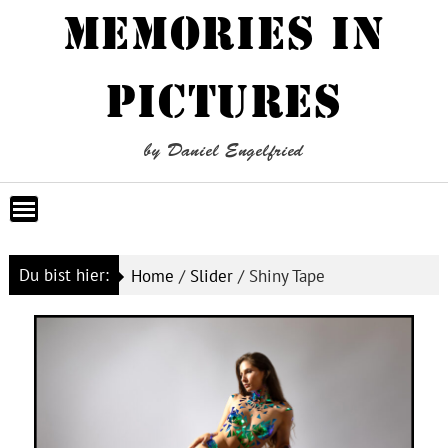
Skip
MEMORIES IN
to
content
PICTURES
by Daniel Engelfried
Du bist hier:
Home
/
Slider
/
Shiny Tape