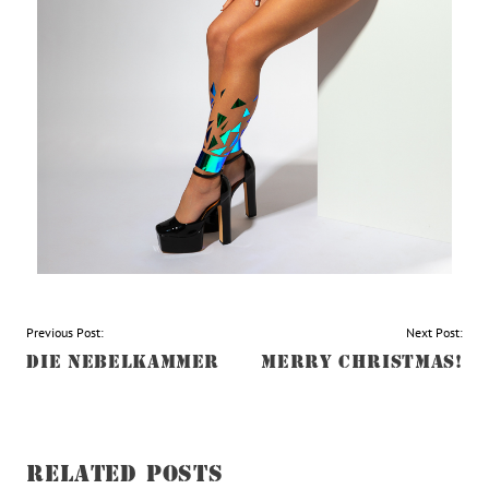
BEITRAGSNAVIGATION
Previous Post:
Next Post:
DIE NEBELKAMMER
MERRY CHRISTMAS!
RELATED POSTS