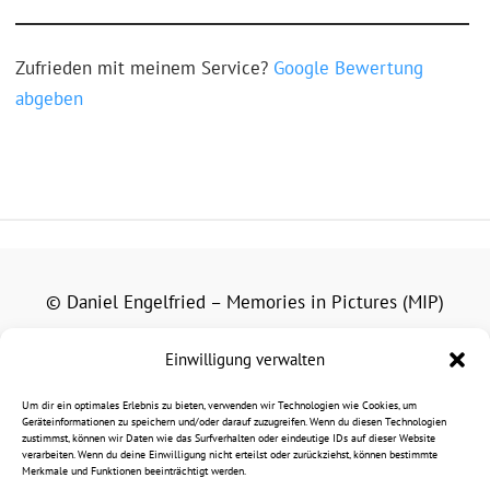
Zufrieden mit meinem Service?
Google Bewertung
abgeben
© Daniel Engelfried – Memories in Pictures (MIP)
Alle auf dieser Website veröffentlichten Fotografien,
Einwilligung verwalten
Grafiken und Texte unterliegen dem Urheberrecht.
Um dir ein optimales Erlebnis zu bieten, verwenden wir Technologien wie Cookies, um
Eine Nutzung außerhalb der gesetzlichen Schranken des
Geräteinformationen zu speichern und/oder darauf zuzugreifen. Wenn du diesen Technologien
zustimmst, können wir Daten wie das Surfverhalten oder eindeutige IDs auf dieser Website
Urheberrechts bedarf der vorherigen schriftlichen
verarbeiten. Wenn du deine Einwilligung nicht erteilst oder zurückziehst, können bestimmte
Merkmale und Funktionen beeinträchtigt werden.
Zustimmung.