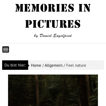
Skip
MEMORIES IN
to
content
PICTURES
by Daniel Engelfried
Du bist hier:
Home
/
Allgemein
/
Feel nature