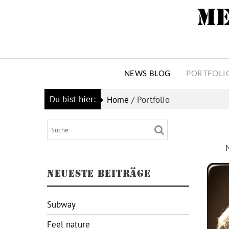
Skip
ME
to
content
NEWS BLOG
PORTFOLI
Du bist hier:
Home
/
Portfolio
NEUESTE BEITRÄGE
Subway
Feel nature