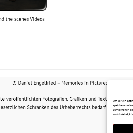
nd the scenes Videos
© Daniel Engelfried – Memories in Pictures (MIP)
ite veröffentlichten Fotografien, Grafiken und Texte unterlie
Um dir ein opti
speichern und/o
esetzlichen Schranken des Urheberrechts bedarf der vorheri
Surfverhalten od
zurückziehst, k