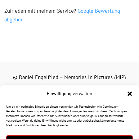
Zufrieden mit meinem Service?
Google Bewertung
abgeben
© Daniel Engelfried – Memories in Pictures (MIP)
Alle auf dieser Website veröffentlichten Fotografien,
Einwilligung verwalten
Grafiken und Texte unterliegen dem Urheberrecht.
Um dir ein optimales Erlebnis zu bieten, verwenden wir Technologien wie Cookies, um
Eine Nutzung außerhalb der gesetzlichen Schranken des
Geräteinformationen zu speichern und/oder darauf zuzugreifen. Wenn du diesen Technologien
zustimmst, können wir Daten wie das Surfverhalten oder eindeutige IDs auf dieser Website
Urheberrechts bedarf der vorherigen schriftlichen
verarbeiten. Wenn du deine Einwilligung nicht erteilst oder zurückziehst, können bestimmte
Merkmale und Funktionen beeinträchtigt werden.
Zustimmung.