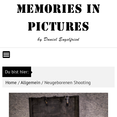
Skip
MEMORIES IN
to
content
PICTURES
by Daniel Engelfried
Du bist hier:
Home
/
Allgemein
/
Neugeborenen Shooting