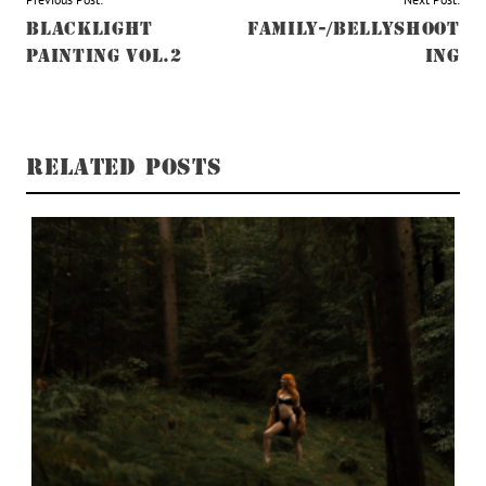
BEITRAGSNAVIGATION
BLACKLIGHT
FAMILY-/BELLYSHOOT
PAINTING VOL.2
ING
RELATED POSTS