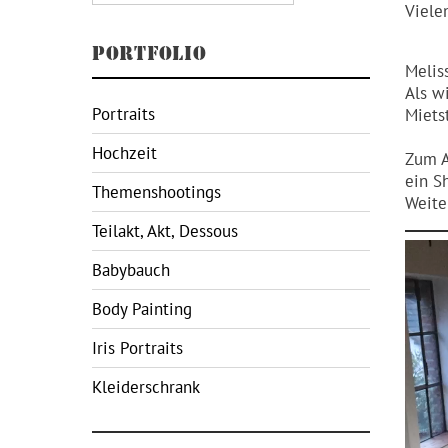
Viele
PORTFOLIO
Melis
Als w
Portraits
Miets
Hochzeit
Zum A
ein S
Themenshootings
Weite
Teilakt, Akt, Dessous
Babybauch
Body Painting
Iris Portraits
Kleiderschrank