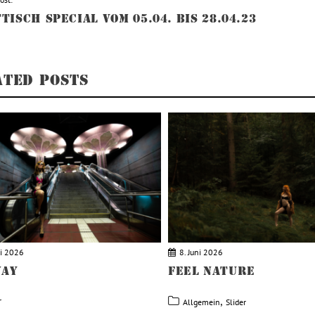
TRAGSNAVIGATION
TISCH SPECIAL VOM 05.04. BIS 28.04.23
ATED POSTS
li 2026
8. Juni 2026
WAY
FEEL NATURE
,
r
Allgemein
Slider