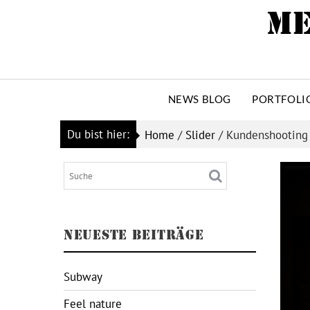
Skip
ME
to
content
NEWS BLOG
PORTFOLI
Du bist hier:
Home
/
Slider
/
Kundenshooting 
NEUESTE BEITRÄGE
Subway
Feel nature