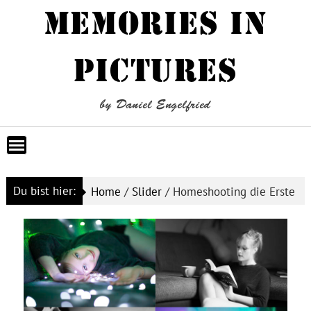
Skip
MEMORIES IN
to
content
PICTURES
by Daniel Engelfried
Du bist hier:
Home
/
Slider
/
Homeshooting die Erste