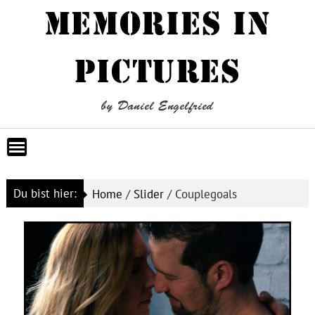
Skip
MEMORIES IN
to
content
PICTURES
by Daniel Engelfried
Du bist hier:
Home
/
Slider
/
Couplegoals