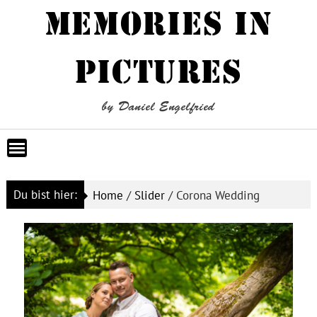
Skip
MEMORIES IN
to
content
PICTURES
by Daniel Engelfried
Du bist hier:
Home
/
Slider
/
Corona Wedding