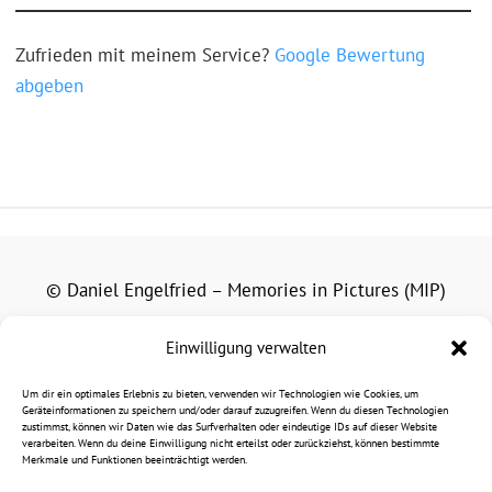
Zufrieden mit meinem Service?
Google Bewertung
abgeben
© Daniel Engelfried – Memories in Pictures (MIP)
Alle auf dieser Website veröffentlichten Fotografien,
Einwilligung verwalten
Grafiken und Texte unterliegen dem Urheberrecht.
Um dir ein optimales Erlebnis zu bieten, verwenden wir Technologien wie Cookies, um
Eine Nutzung außerhalb der gesetzlichen Schranken des
Geräteinformationen zu speichern und/oder darauf zuzugreifen. Wenn du diesen Technologien
zustimmst, können wir Daten wie das Surfverhalten oder eindeutige IDs auf dieser Website
Urheberrechts bedarf der vorherigen schriftlichen
verarbeiten. Wenn du deine Einwilligung nicht erteilst oder zurückziehst, können bestimmte
Merkmale und Funktionen beeinträchtigt werden.
Zustimmung.