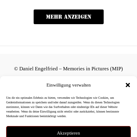
MEHR ANZEIGEN
© Daniel Engelfried – Memories in Pictures (MIP)
Alle auf dieser Website veröffentlichten Fotografien,
Einwilligung verwalten
Grafiken und Texte unterliegen dem Urheberrecht.
Um dir ein optimales Erlebnis zu bieten, verwenden wir Technologien wie Cookies, um
Eine Nutzung außerhalb der gesetzlichen Schranken des
Geräteinformationen zu speichern und/oder darauf zuzugreifen. Wenn du diesen Technologien
zustimmst, können wir Daten wie das Surfverhalten oder eindeutige IDs auf dieser Website
Urheberrechts bedarf der vorherigen schriftlichen
verarbeiten. Wenn du deine Einwilligung nicht erteilst oder zurückziehst, können bestimmte
Merkmale und Funktionen beeinträchtigt werden.
Zustimmung.
Akzeptieren