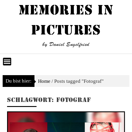
Skip
MEMORIES IN
to
content
PICTURES
by Daniel Engelfried
Du bist hier:
Home
/
Posts tagged "Fotograf"
SCHLAGWORT:
FOTOGRAF